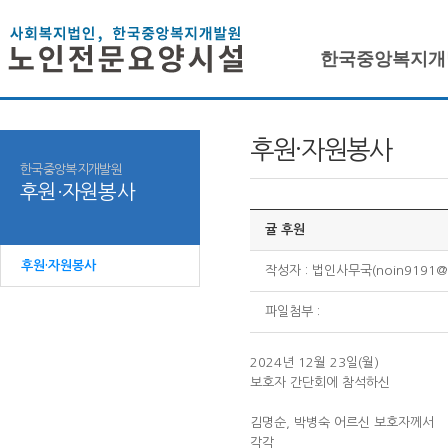
한국중앙복지개
후원·자원봉사
한국중앙복지개발원
후원·자원봉사
귤 후원
후원·자원봉사
작성자 : 법인사무국(noin9191@ha
파일첨부 :
2024년 12월 23일(월)
보호자 간단회에 참석하신
김명순, 박병숙 어르신 보호자께서
각각